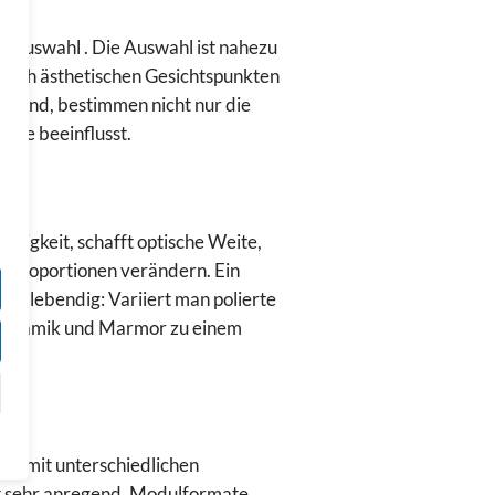
 Auswahl . Die Auswahl ist nahezu
 nach ästhetischen Gesichtspunkten
ckend, bestimmen nicht nur die
ate beeinflusst.
ügigkeit, schafft optische Weite,
umproportionen verändern. Ein
um lebendig: Variiert man polierte
 Keramik und Marmor zu einem
ten mit unterschiedlichen
kt sehr anregend. Modulformate